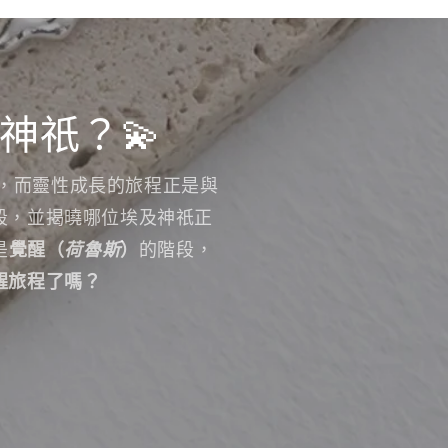
神祇？💫
，而靈性成長的旅程正是與
段，並揭曉哪位埃及神祇正
是
覺醒（
荷魯斯
）
的階段，
醒旅程了嗎？