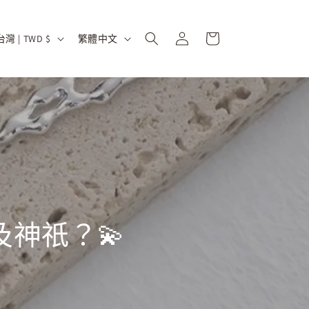
購
登
國
語
物
台灣 | TWD $
繁體中文
入
家
言
車
地
區
神祇？💫