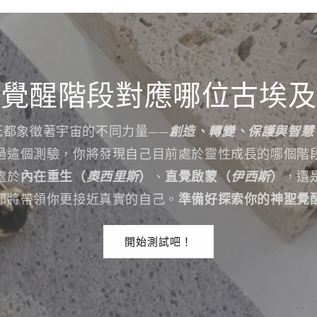
覺醒階段對應哪位古埃及
祇都象徵著宇宙的不同力量——
創造、轉變、保護與智慧
過這個測驗，你將發現自己目前處於靈性成長的哪個階
處於
內在重生（
奧西里斯
）
、
直覺啟蒙（
伊西斯
）
，還
都將帶領你更接近真實的自己。
準備好探索你的神聖覺
開始測試吧！