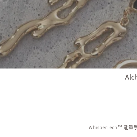
Al
WhisperTech