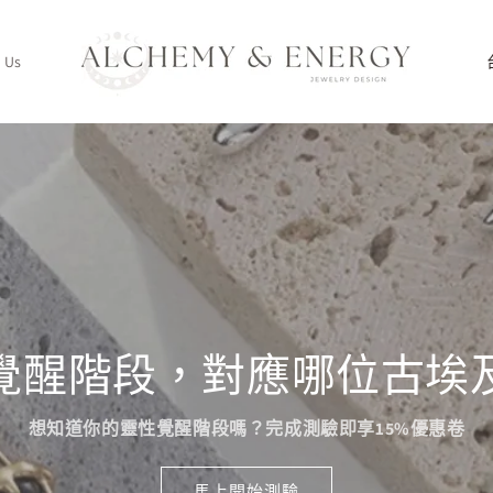
 Us
/
覺醒階段，對應哪位古埃及
想知道你的靈性覺醒階段嗎？完成測驗即享15%優惠卷
馬上開始測驗