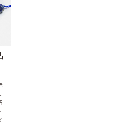
古
老
提
青
、
？